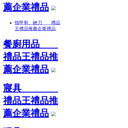
薦企業禮品
指甲剪、銼刀 禮品
王禮品推薦企業禮品
餐廚用品
禮品王禮品推
薦企業禮品
寢具
禮品王禮品推
薦企業禮品