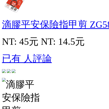
滴膠平安保險指甲剪
ZG5
NT: 45元
NT: 14.5元
已有 人評論