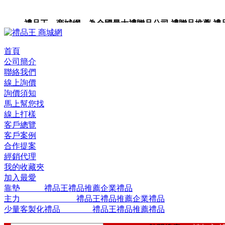
禮品王 商城網 為全國最大禮贈品公司,禮贈品推薦,禮品,
品包裝,禮品卡,企業禮品,禮品小物,高級禮品,禮品網站。
首頁
公司簡介
聯絡我們
線上詢價
詢價須知
馬上幫您找
線上打樣
客戶總覽
客戶案例
合作提案
經銷代理
我的收藏夾
加入最愛
靠墊 禮品王禮品推薦企業禮品
主力 禮品王禮品推薦企業禮品
少量客製化禮品 禮品王禮品推薦禮品