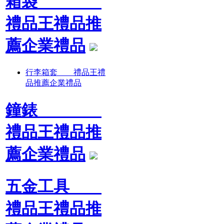
箱袋
禮品王禮品推
薦企業禮品
行李箱套 禮品王禮
品推薦企業禮品
鐘錶
禮品王禮品推
薦企業禮品
五金工具
禮品王禮品推