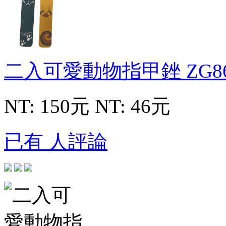
二入可愛動物指甲銼
ZG8
NT: 150元
NT: 46元
已有 人評論