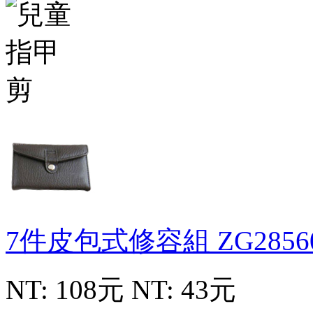
7件皮包式修容組
ZG2856
NT: 108元
NT: 43元