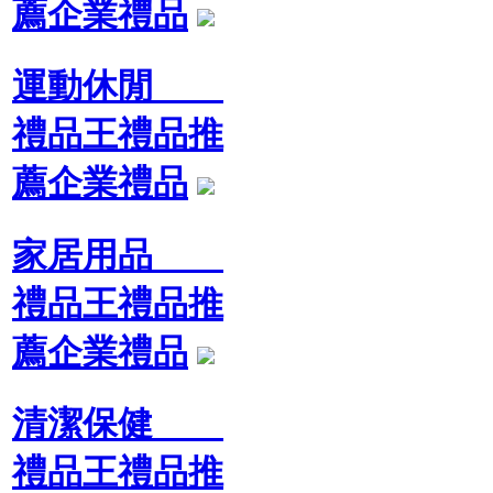
薦企業禮品
運動休閒
禮品王禮品推
薦企業禮品
家居用品
禮品王禮品推
薦企業禮品
清潔保健
禮品王禮品推