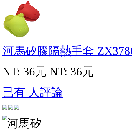
河馬矽膠隔熱手套
ZX378
NT: 36元
NT: 36元
已有 人評論