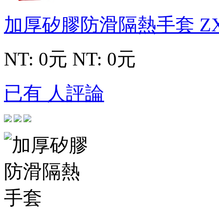
加厚矽膠防滑隔熱手套
Z
NT: 0元
NT: 0元
已有 人評論