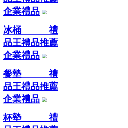
企業禮品
冰桶 禮
品王禮品推薦
企業禮品
餐墊 禮
品王禮品推薦
企業禮品
杯墊 禮