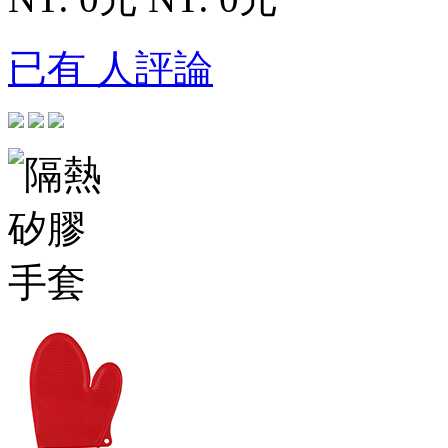
已有 人評論