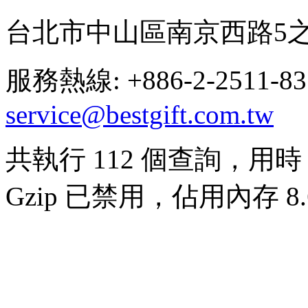
台北市中山區南京西路5之
服務熱線: +886-2-2511-8
service@bestgift.com.tw
共執行 112 個查詢，用時 0
Gzip 已禁用，佔用內存 8.6