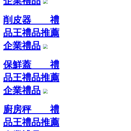
企業禮品
削皮器 禮
品王禮品推薦
企業禮品
保鮮蓋 禮
品王禮品推薦
企業禮品
廚房秤 禮
品王禮品推薦