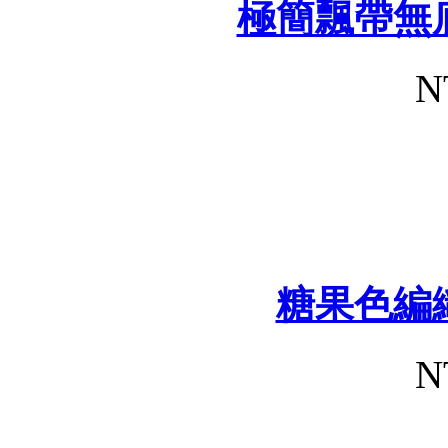
極簡飄帶無
N
糖果色編
N