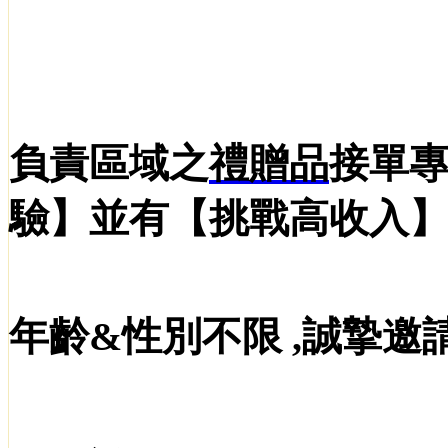
負責區域之
禮贈品
接單專
驗】並有【挑戰高收入
年齡&性別不限 ,誠摯邀