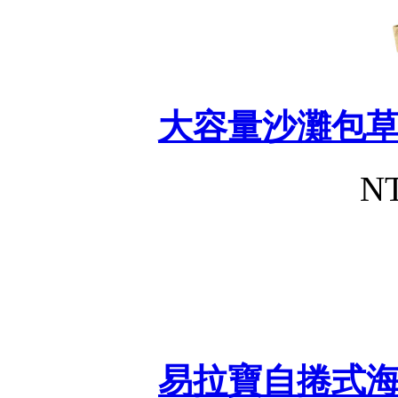
大容量沙灘包
NT
易拉寶自捲式