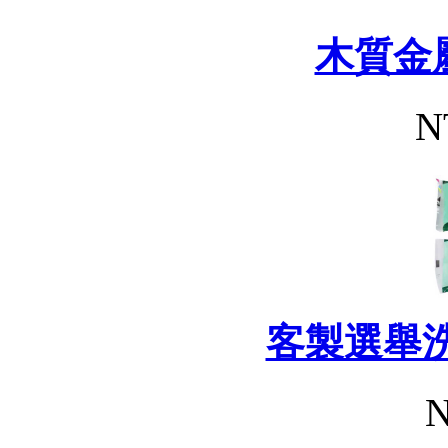
木質金
N
客製選舉
N