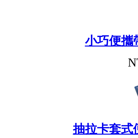
小巧便攜
N
抽拉卡套式