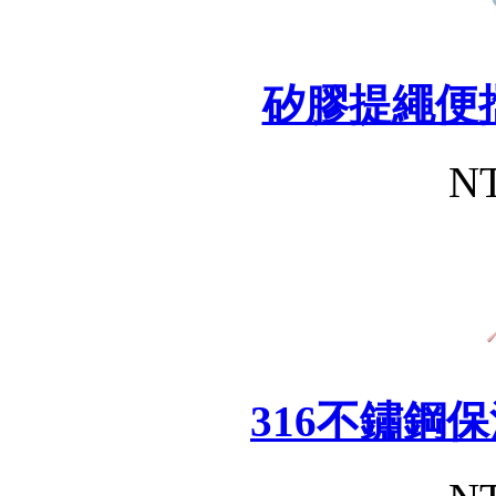
矽膠提繩便
NT
316不鏽鋼