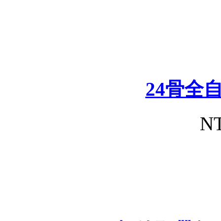
24骨全
NT