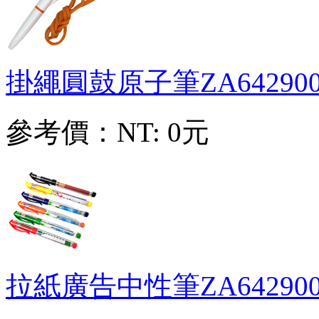
掛繩圓鼓原子筆
ZA64290
參考價：
NT: 0元
拉紙廣告中性筆
ZA64290