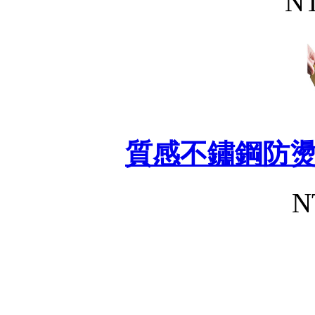
NT
質感不鏽鋼防
N