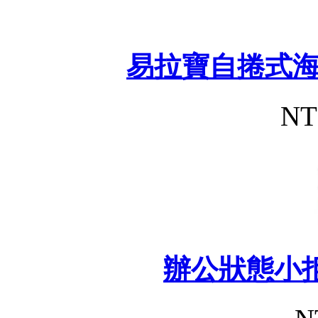
易拉寶自捲式
NT
辦公狀態小