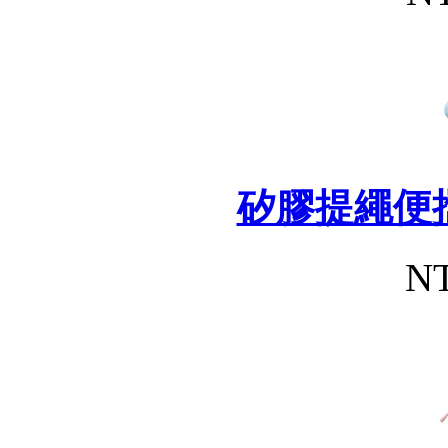
矽膠提繩便
NT