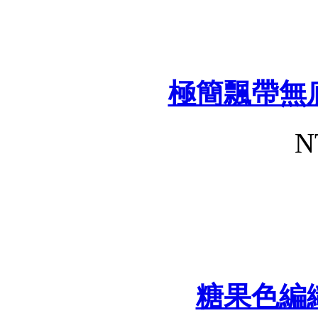
極簡飄帶無
N
糖果色編