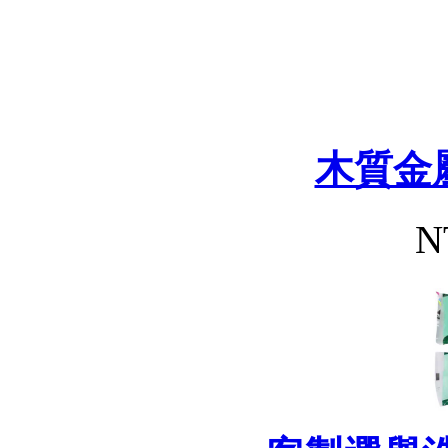
木質金
N