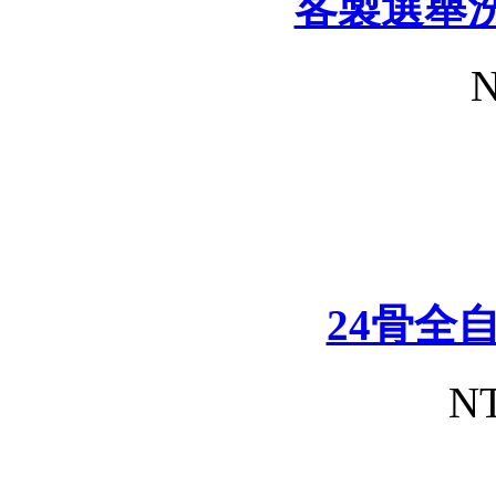
客製選舉
N
24骨全
NT