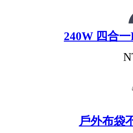
240W 四合
N
戶外布袋